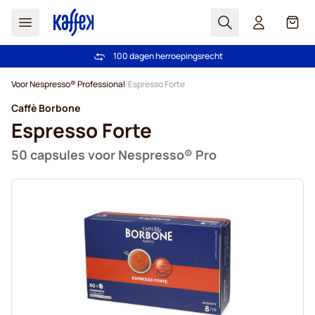
Zoek
Cart
100 dagen herroepingsrecht
Gratis vanaf € 49
Ga naar de inhoud
Voor Nespresso® Professional
Espresso Forte
Caffè Borbone
Espresso Forte
50 capsules voor Nespresso® Pro