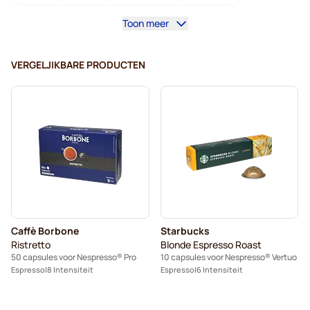
Toon meer
Koffiemachines voor Nespresso® Professional
Accessoires voor Nespresso® Professional
VERGELJIKBARE PRODUCTEN
Cafeïnevrije koffie voor Nespresso® Pro
Ontkalkings- en reinigingsproducten voor Nespresso® Pro
Capsules voor Nespresso® Pro
Gimoko-koffiecapsules voor Nespresso® Pro
Koffiecapsules voor Nespresso® Pro
Caffè Borbone
Starbucks
Kaffekapslen voor Nespresso® Professional
Ristretto
Blonde Espresso Roast
50 capsules voor Nespresso® Pro
10 capsules voor Nespresso® Vertuo
Espresso
8 Intensiteit
Espresso
6 Intensiteit