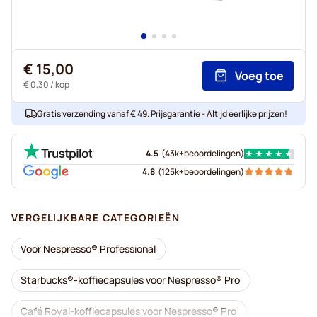
€ 15,00
Voeg toe
€ 0,30
/ kop
Gratis verzending vanaf € 49. Prijsgarantie - Altijd eerlijke prijzen!
4.5
(
43k+
beoordelingen
)
4.8
(
125k+
beoordelingen
)
VERGELIJKBARE CATEGORIEËN
Voor Nespresso® Professional
Starbucks®-koffiecapsules voor Nespresso® Pro
Café Royal-koffiecapsules voor Nespresso® Pro