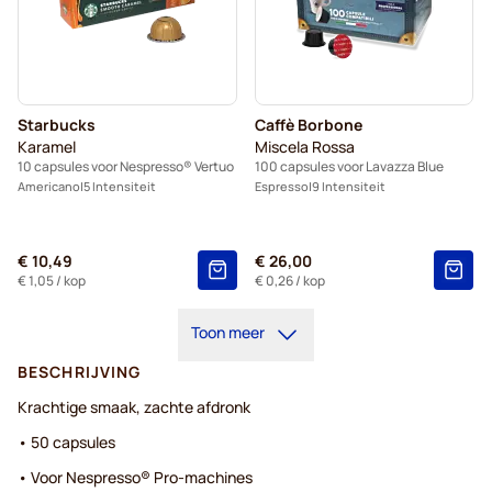
Starbucks
Caffè Borbone
Karamel
Miscela Rossa
10 capsules voor Nespresso® Vertuo
100 capsules voor Lavazza Blue
Americano
5 Intensiteit
Espresso
9 Intensiteit
€ 10,49
€ 26,00
€ 1,05
/ kop
€ 0,26
/ kop
Toon meer
BESCHRIJVING
Krachtige smaak, zachte afdronk
• 50 capsules
• Voor Nespresso® Pro-machines