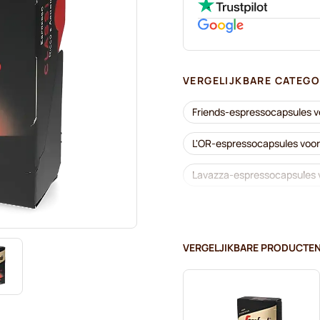
VERGELIJKBARE CATEGO
Friends-espressocapsules 
L'OR-espressocapsules voo
Lavazza-espressocapsules 
Koffiemachines voor Nespr
Lavazza voor Nespresso®
VERGELJIKBARE PRODUCTE
Café Royal-koffiecapsules 
Alles voor uw koffie voor N