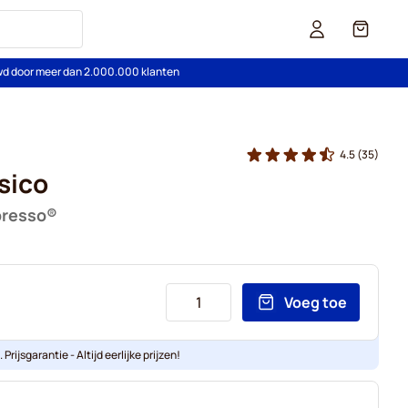
Cart
wd door meer dan 2.000.000 klanten
4.5
(35)
sico
presso®
Voeg toe
Prijsgarantie - Altijd eerlijke prijzen!