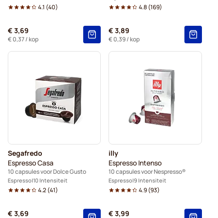
4.1
(
40
)
4.8
(
169
)
€ 3,69
€ 3,89
€ 0,37
/ kop
€ 0,39
/ kop
Segafredo
illy
Espresso Casa
Espresso Intenso
10 capsules voor Dolce Gusto
10 capsules voor Nespresso®
Espresso
10 Intensiteit
Espresso
9 Intensiteit
4.2
(
41
)
4.9
(
93
)
€ 3,69
€ 3,99