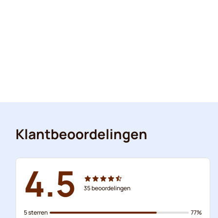
Klantbeoordelingen
4.5
35
beoordelingen
5 sterren
77%