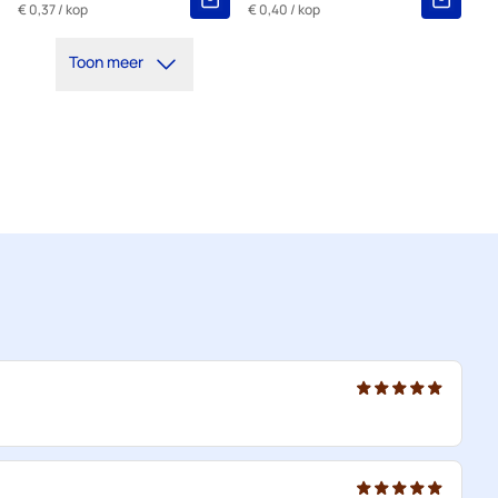
€ 0,37
/ kop
€ 0,40
/ kop
Toon meer