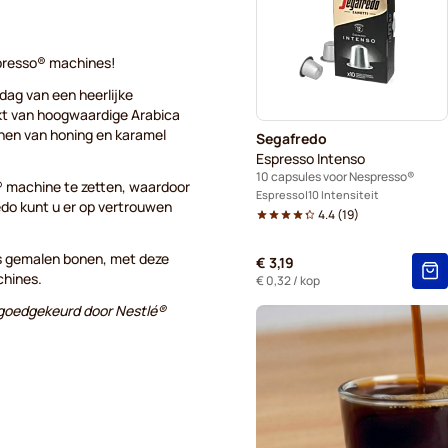
Ontkalkings- en reinigings
L'OR-koffiecapsules voor N
spresso® machines!
dag van een heerlijke
Café René-koffiecapsules 
kt van hoogwaardige Arabica
onen van honing en karamel
Segafredo
Gevalia-koffiecapsules voo
Espresso Intenso
10 capsules voor Nespresso®
® machine te zetten, waardoor
Friele-koffiecapsules voor 
Espresso
10 Intensiteit
edo kunt u er op vertrouwen
4.4
(
19
)
rs gemalen bonen, met deze
€ 3,19
chines.
€ 0,32
/ kop
f goedgekeurd door Nestlé®