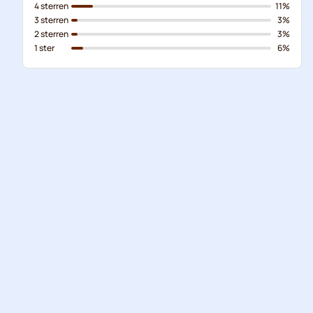
4 sterren
11%
3 sterren
3%
2 sterren
3%
1 ster
6%