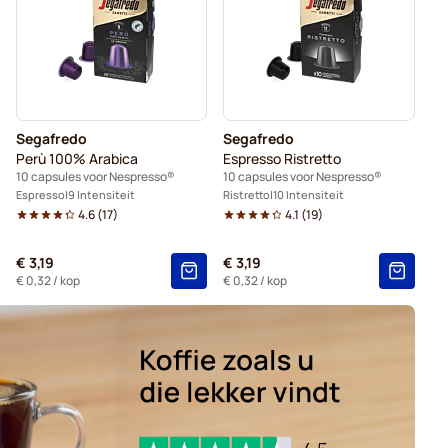
producten voor Nespresso®
espresso®
Segafredo-koffiecapsules voor Nespresso®
voor Nespresso®
Capsules voor Nespresso®
Segafredo
Segafredo
r Nespresso®
Belmio-koffiecapsules voor Nespresso®
Perù 100% Arabica
Espresso Ristretto
10 capsules voor Nespresso®
10 capsules voor Nespresso®
Nespresso®
Garibaldi-koffiecapsules voor Nespresso®
Espresso
9 Intensiteit
Ristretto
10 Intensiteit
4.6
(
17
)
4.1
(
19
)
€ 3,19
€ 3,19
€ 0,32
/ kop
€ 0,32
/ kop