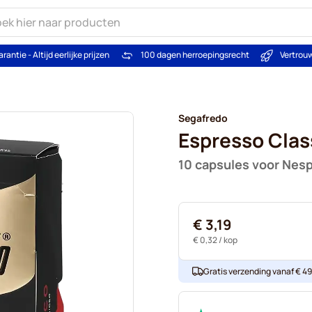
arantie - Altijd eerlijke prijzen
100 dagen herroepingsrecht
Vertrou
Segafredo
Espresso Clas
10 capsules voor Nes
€ 3,19
€ 0,32
/ kop
Gratis verzending vanaf € 49. 