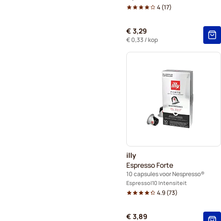
4
(
17
)
€ 3,29
€ 0,33
/ kop
illy
Espresso Forte
10 capsules voor Nespresso®
Espresso
10 Intensiteit
4.9
(
73
)
€ 3,89