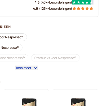
4.5
(
43k+
beoordelingen
)
4.8
(
125k+
beoordelingen
)
RIEËN
voor Nespresso®
r Nespresso®
voor Nespresso®
Starbucks voor Nespresso®
Toon meer
esso®
Lungocapsules voor Nespresso®
illy-koffiecapsules voor Nespresso®
N
voor Nespresso®
Accessoires voor Nespresso®
espresso®