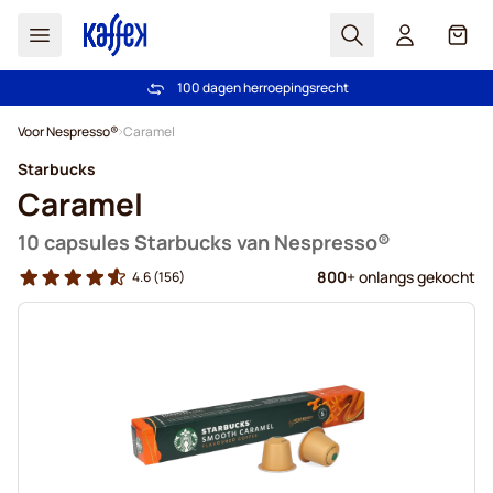
Zoek
Cart
100 dagen herroepingsrecht
Gratis vanaf € 49
Ga naar de inhoud
Voor Nespresso®
Caramel
Starbucks
Caramel
10 capsules Starbucks van Nespresso®
800
+ onlangs gekocht
4.6
(156)