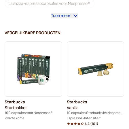
Lavazza-espressocapsules voor Nespresso®
Toon meer
Starbucks voor Nespresso®
Capsules voor Nespresso®
VERGELJIKBARE PRODUCTEN
Koffiemachines voor Nespresso®
Lungocapsules voor Nespresso®
Lavazza voor Nespresso®
illy-koffiecapsules voor Nespresso®
Café Royal-koffiecapsules voor Nespresso®
Starbucks
Starbucks
Accessoires voor Nespresso®
Startpakket
Vanilla
100 capsules voor Nespresso®
10 capsules Starbucks by Nespresso®
Alles voor uw koffie voor Nespresso®
Zwarte koffie
Espresso
5 Intensiteit
4.4
(
101
)