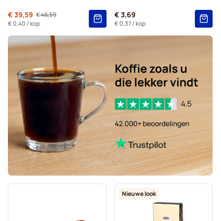
Ontkalkings- en reinigingsproducten voor Nespresso®
Van
€ 39,59
€ 3,69
€ 46,59
Normale prijs
L'OR-koffiecapsules voor Nespresso®
€ 0,40
/ kop
€ 0,37
/ kop
Segafredo-koffiecapsules voor Nespresso®
Café René-koffiecapsules voor Nespresso®
Gevalia-koffiecapsules voor Nespresso®
Belmio-koffiecapsules voor Nespresso®
Friele-koffiecapsules voor Nespresso®
Garibaldi-koffiecapsules voor Nespresso®
Nieuwe look