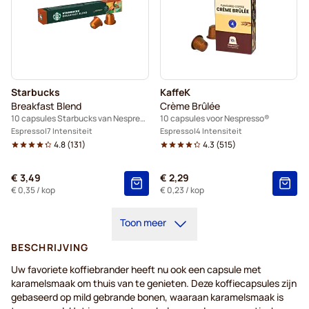
Starbucks
KaffeK
Breakfast Blend
Crème Brûlée
10 capsules Starbucks van Nespresso®
10 capsules voor Nespresso®
Espresso
7 Intensiteit
Espresso
4 Intensiteit
4.8
(
131
)
4.3
(
515
)
€ 3,49
€ 2,29
€ 0,35
/ kop
€ 0,23
/ kop
Toon meer
BESCHRIJVING
Uw favoriete koffiebrander heeft nu ook een capsule met
karamelsmaak om thuis van te genieten. Deze koffiecapsules zijn
gebaseerd op mild gebrande bonen, waaraan karamelsmaak is