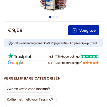
€ 9,09
Voeg toe
Gratis verzending vanaf € 49. Prijsgarantie - Altijd eerlijke prijzen!
4.5
(
43k+
beoordelingen
)
4.8
(
125k+
beoordelingen
)
VERGELIJKBARE CATEGORIEËN
Zwarte koffie voor Tassimo®
Koffie met melk voor Tassimo®