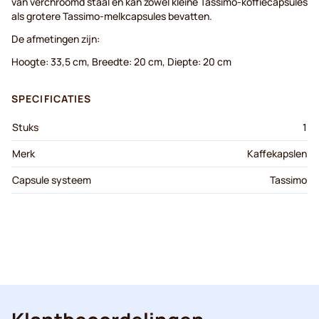
van verchroomd staal en kan zowel kleine Tassimo-koffiecapsules
als grotere Tassimo-melkcapsules bevatten.
De afmetingen zijn:
Hoogte: 33,5 cm, Breedte: 20 cm, Diepte: 20 cm
SPECIFICATIES
Stuks
1
Merk
Kaffekapslen
Capsule systeem
Tassimo