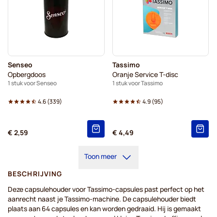
Senseo
Tassimo
Opbergdoos
Oranje Service T-disc
1 stuk voor Senseo
1 stuk voor Tassimo
4.6
(
339
)
4.9
(
95
)
€ 2,59
€ 4,49
Toon meer
BESCHRIJVING
Deze capsulehouder voor Tassimo-capsules past perfect op het
aanrecht naast je Tassimo-machine. De capsulehouder biedt
plaats aan 64 capsules en kan worden gedraaid. Hij is gemaakt