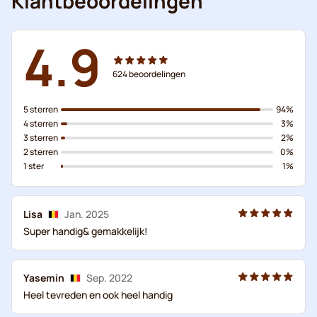
Klantbeoordelingen
4.9
624
beoordelingen
5 sterren
94%
4 sterren
3%
3 sterren
2%
2 sterren
0%
1 ster
1%
Lisa
Jan. 2025
Super handig& gemakkelijk!
Yasemin
Sep. 2022
Heel tevreden en ook heel handig