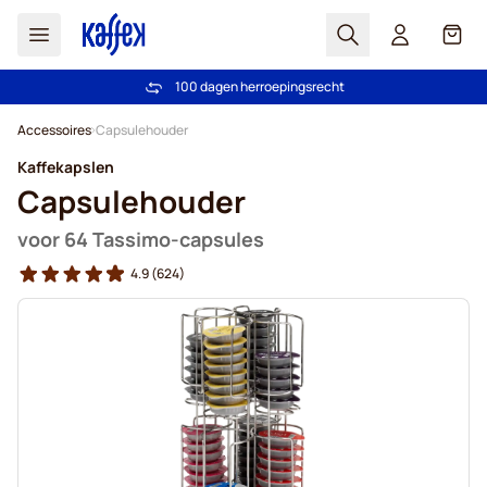
Zoek
Cart
100 dagen herroepingsrecht
Gratis vanaf € 49
Ga naar de inhoud
Accessoires
Capsulehouder
Kaffekapslen
Capsulehouder
voor 64 Tassimo-capsules
4.9
(624)