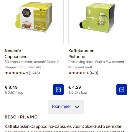
Nescafé
Kaffekapslen
Cappuccino
Pistache
30 capsules voor Nescafé Dolce Gusto
Retrieving data. Wait a few seconds and try to cut or copy again.
Cappuccino
5 Intensiteit
Koffie met melk
4.9
(
1.248
)
4
(
470
)
€ 8,49
€ 4,29
€ 0,57
/ kop
€ 0,27
/ kop
Toon meer
BESCHRIJVING
Kaffekapslen Cappuccino-capsules voor Dolce Gusto bereiden