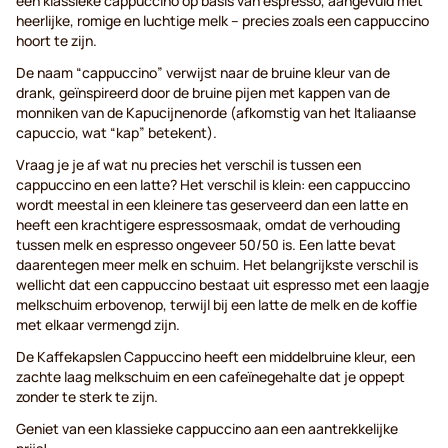
een klassieke cappuccino op basis van espresso, aangevuld met
heerlijke, romige en luchtige melk – precies zoals een cappuccino
hoort te zijn.
De naam “cappuccino” verwijst naar de bruine kleur van de
drank, geïnspireerd door de bruine pijen met kappen van de
monniken van de Kapucijnenorde (afkomstig van het Italiaanse
capuccio, wat “kap” betekent).
Vraag je je af wat nu precies het verschil is tussen een
cappuccino en een latte? Het verschil is klein: een cappuccino
wordt meestal in een kleinere tas geserveerd dan een latte en
heeft een krachtigere espressosmaak, omdat de verhouding
tussen melk en espresso ongeveer 50/50 is. Een latte bevat
daarentegen meer melk en schuim. Het belangrijkste verschil is
wellicht dat een cappuccino bestaat uit espresso met een laagje
melkschuim erbovenop, terwijl bij een latte de melk en de koffie
met elkaar vermengd zijn.
De Kaffekapslen Cappuccino heeft een middelbruine kleur, een
zachte laag melkschuim en een cafeïnegehalte dat je oppept
zonder te sterk te zijn.
Geniet van een klassieke cappuccino aan een aantrekkelijke