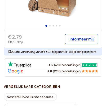
€ 2,79
Informeer mij
€ 0,35
/ kop
Gratis verzending vanaf € 49. Prijsgarantie - Altijd eerlijke prijzen!
4.5
(
43k+
beoordelingen
)
4.8
(
125k+
beoordelingen
)
VERGELIJKBARE CATEGORIEËN
Nescafé Dolce Gusto capsules