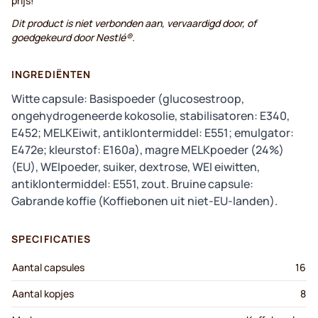
prijs!
Dit product is niet verbonden aan, vervaardigd door, of
goedgekeurd door Nestlé®.
INGREDIËNTEN
Witte capsule: Basispoeder (glucosestroop,
ongehydrogeneerde kokosolie, stabilisatoren: E340,
E452; MELKEiwit, antiklontermiddel: E551; emulgator:
E472e; kleurstof: E160a), magre MELKpoeder (24%)
(EU), WEIpoeder, suiker, dextrose, WEI eiwitten,
antiklontermiddel: E551, zout. Bruine capsule:
Gabrande koffie (Koffiebonen uit niet-EU-landen).
SPECIFICATIES
Aantal capsules
16
Aantal kopjes
8