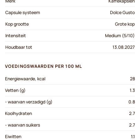
Merk
Kaffekapslen
Capsule systeem
Dolce Gusto
Kop grootte
Grote kop
Intensiteit
Medium (5/10)
Houdbaar tot
13.08.2027
VOEDINGSWAARDEN PER 100 ML
Energiewaarde, kcal
28
Vetten (g)
1.3
- waarvan verzadigd (g)
0.8
Koolhydraten
2.7
- waarvan suikers
2.7
Eiwitten
1.1