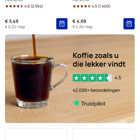
4.6
(
2.554
)
4.5
(
1.400
)
Starbucks®-koffiecapsules voor Dolce Gusto
€ 3,49
€ 4,09
Kaffekapslen-koffiecapsules voor Dolce Gusto
€ 0,22
/ kop
€ 0,26
/ kop
Starbucks® Grande-koffiecapsules voor Dolce Gusto