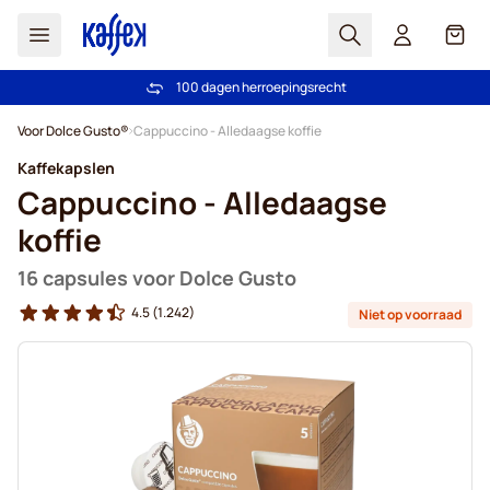
Zoek
Cart
Vertrouwd door meer dan 2.000.000 klanten
100 dagen herroepingsrecht
Gratis vanaf € 49
Prijsgarantie - Altijd eerlijke prijzen
Ga naar de inhoud
Voor Dolce Gusto®
Cappuccino - Alledaagse koffie
Kaffekapslen
Cappuccino - Alledaagse
koffie
16 capsules voor Dolce Gusto
4.5
(1.242)
Niet op voorraad