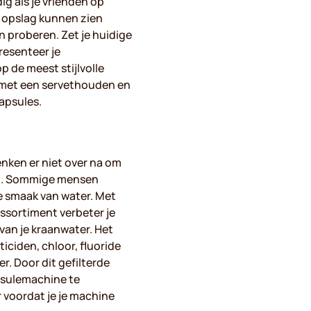
ig als je vrienden op
n opslag kunnen zien
en proberen. Zet je huidige
presenteer je
p de meest stijlvolle
t met een servethouden en
apsules.
nken er niet over na om
en. Sommige mensen
 smaak van water. Met
assortiment verbeter je
van je kraanwater. Het
ticiden, chloor, fluoride
r. Door dit gefilterde
apsulemachine te
 voordat je je machine