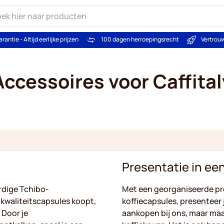
arantie - Altijd eerlijke prijzen
100 dagen herroepingsrecht
Vertrou
Accessoires voor Caffital
Presentatie in ee
dige Tchibo-
Met een georganiseerde pre
kwaliteitscapsules koopt,
koffiecapsules, presenteer j
 Door je
aankopen bij ons, maar maak