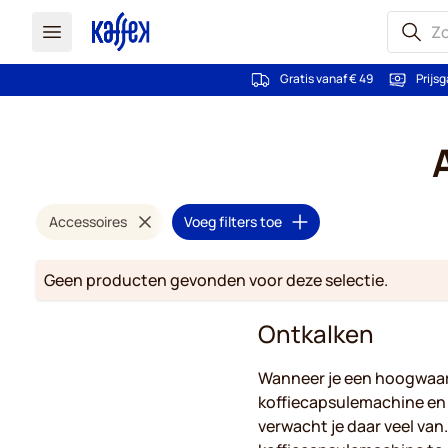
Gratis vanaf € 49
Prijsg
Ga naar de inhoud
Accessoires
Voeg filters toe
Geen producten gevonden voor deze selectie.
Ontkalken
Wanneer je een hoogwaar
koffiecapsulemachine en 
verwacht je daar veel van.