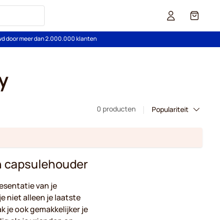
Cart
wd door meer dan 2.000.000 klanten
y
0 producten
n capsulehouder
sentatie van je
e niet alleen je laatste
 je ook gemakkelijker je