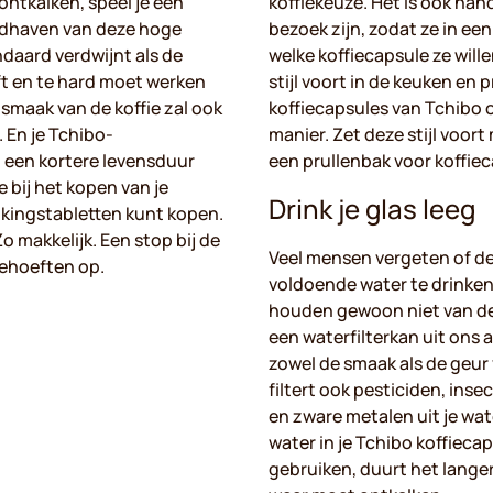
ntkalken, speel je een
koffiekeuze. Het is ook hand
andhaven van deze hoge
bezoek zijn, zodat ze in ee
daard verdwijnt als de
welke koffiecapsule ze will
ft en te hard moet werken
stijl voort in de keuken en 
 smaak van de koffie zal ook
koffiecapsules van Tchibo o
. En je Tchibo-
manier. Zet deze stijl voor
 een kortere levensduur
een prullenbak voor koffiec
 bij het kopen van je
Drink je glas leeg
lkingstabletten kunt kopen.
o makkelijk. Een stop bij de
Veel mensen vergeten of de
behoeften op.
voldoende water te drink
houden gewoon niet van de
een waterfilterkan uit ons 
zowel de smaak als de geur 
filtert ook pesticiden, insec
en zware metalen uit je wate
water in je Tchibo koffiec
gebruiken, duurt het langer