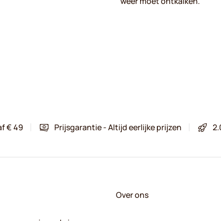
weer moet ontkalken.
af € 49
Prijsgarantie - Altijd eerlijke prijzen
2.
Over ons