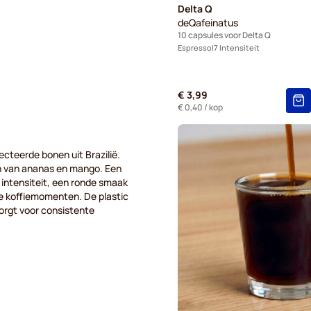
Delta Q
deQafeinatus
10 capsules voor Delta Q
Espresso
7 Intensiteit
€ 3,99
€ 0,40
/ kop
ecteerde bonen uit Brazilië.
en van ananas en mango. Een
intensiteit, een ronde smaak
e koffiemomenten. De plastic
orgt voor consistente