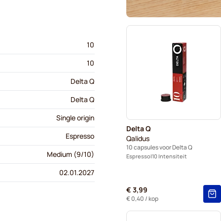
10
10
Delta Q
Delta Q
Single origin
Delta Q
Espresso
Qalidus
10 capsules voor Delta Q
Medium (9/10)
Espresso
10 Intensiteit
02.01.2027
€ 3,99
€ 0,40
/ kop