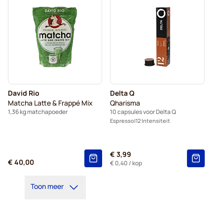
David Rio
Delta Q
Matcha Latte & Frappé Mix
Qharisma
1,36 kg matchapoeder
10 capsules voor Delta Q
Espresso
12 Intensiteit
€ 3,99
€ 40,00
€ 0,40
/ kop
Toon meer