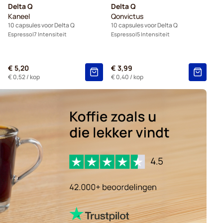
Delta Q
Delta Q
Kaneel
Qonvictus
10 capsules voor Delta Q
10 capsules voor Delta Q
Espresso
7 Intensiteit
Espresso
5 Intensiteit
€ 5,20
€ 3,99
€ 0,52
/ kop
€ 0,40
/ kop