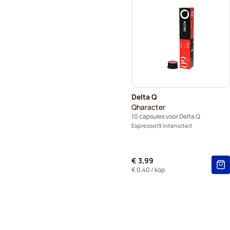
Delta Q
Qharacter
10 capsules voor Delta Q
Espresso
9 Intensiteit
€ 3,99
€ 0,40
/ kop