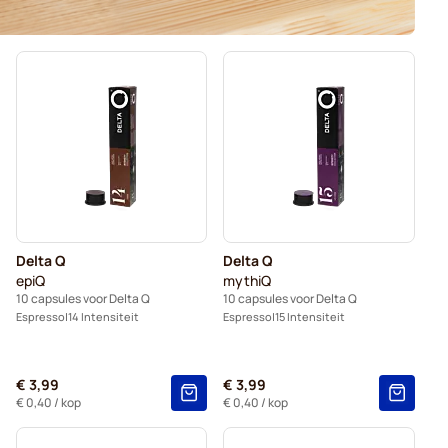
Delta Q
Delta Q
epiQ
mythiQ
10 capsules voor Delta Q
10 capsules voor Delta Q
Espresso
14 Intensiteit
Espresso
15 Intensiteit
€ 3,99
€ 3,99
€ 0,40
/ kop
€ 0,40
/ kop