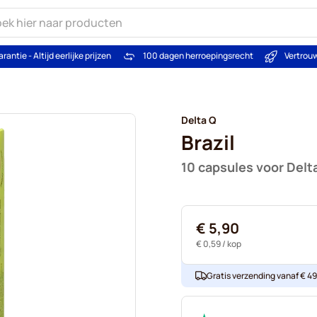
arantie - Altijd eerlijke prijzen
100 dagen herroepingsrecht
Vertrou
Delta Q
Brazil
10 capsules voor Delt
€ 5,90
€ 0,59
/ kop
Gratis verzending vanaf € 49. 