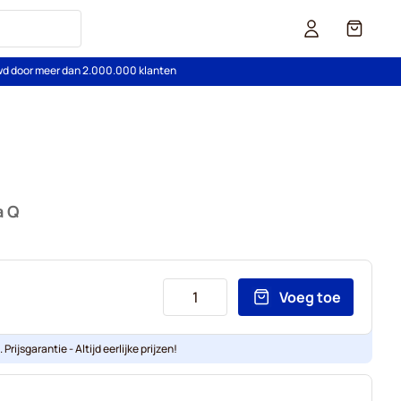
Cart
wd door meer dan 2.000.000 klanten
a Q
Voeg toe
Prijsgarantie - Altijd eerlijke prijzen!