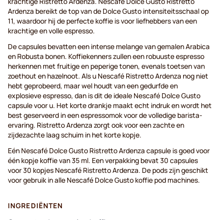
krachtige Ristretto Ardenza. Nescafé Dolce Gusto Ristretto
Ardenza bereikt de top van de Dolce Gusto intensiteitsschaal op
11, waardoor hij de perfecte koffie is voor liefhebbers van een
krachtige en volle espresso.
De capsules bevatten een intense melange van gemalen Arabica
en Robusta bonen. Koffiekenners zullen een robuuste espresso
herkennen met fruitige en peperige tonen, evenals toetsen van
zoethout en hazelnoot. Als u Nescafé Ristretto Ardenza nog niet
hebt geprobeerd, maar wel houdt van een gedurfde en
explosieve espresso, dan is dit de ideale Nescafé Dolce Gusto
capsule voor u. Het korte drankje maakt echt indruk en wordt het
best geserveerd in een espressomok voor de volledige barista-
ervaring. Ristretto Ardenza zorgt ook voor een zachte en
zijdezachte laag schuim in het korte kopje.
Eén Nescafé Dolce Gusto Ristretto Ardenza capsule is goed voor
één kopje koffie van 35 ml. Een verpakking bevat 30 capsules
voor 30 kopjes Nescafé Ristretto Ardenza. De pods zijn geschikt
voor gebruik in alle Nescafé Dolce Gusto koffie pod machines.
INGREDIËNTEN