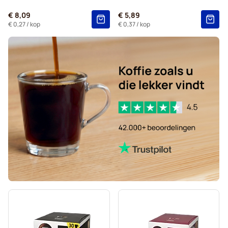
Starbucks®-koffiecapsules voor Dolce Gusto
€ 8,09
€ 5,89
Kaffekapslen-koffiecapsules voor Dolce Gusto
€ 0,27
/ kop
€ 0,37
/ kop
Starbucks® Grande-koffiecapsules voor Dolce Gusto