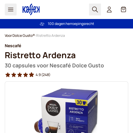
Zoek
Cart
100 dagen herroepingsrecht
Gratis vanaf € 49
Ga naar de inhoud
Voor Dolce Gusto®
Ristretto Ardenza
Nescafé
Ristretto Ardenza
30 capsules voor Nescafé Dolce Gusto
4.9
(248)