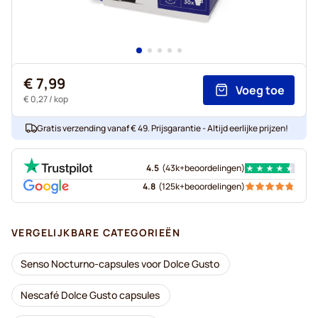
€ 7,99
Voeg toe
€ 0,27
/ kop
Gratis verzending vanaf € 49. Prijsgarantie - Altijd eerlijke prijzen!
4.5
(
43k+
beoordelingen
)
4.8
(
125k+
beoordelingen
)
VERGELIJKBARE CATEGORIEËN
Senso Nocturno-capsules voor Dolce Gusto
Nescafé Dolce Gusto capsules