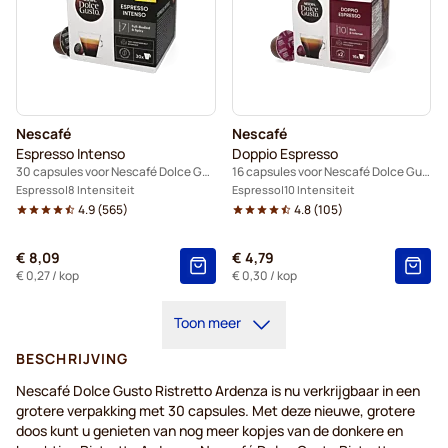
Nescafé
Nescafé
Espresso Intenso
Doppio Espresso
30 capsules voor Nescafé Dolce Gusto
16 capsules voor Nescafé Dolce Gusto
Espresso
8 Intensiteit
Espresso
10 Intensiteit
4.9
(
565
)
4.8
(
105
)
€ 8,09
€ 4,79
€ 0,27
/ kop
€ 0,30
/ kop
Toon meer
BESCHRIJVING
Nescafé Dolce Gusto Ristretto Ardenza is nu verkrijgbaar in een
grotere verpakking met 30 capsules. Met deze nieuwe, grotere
doos kunt u genieten van nog meer kopjes van de donkere en