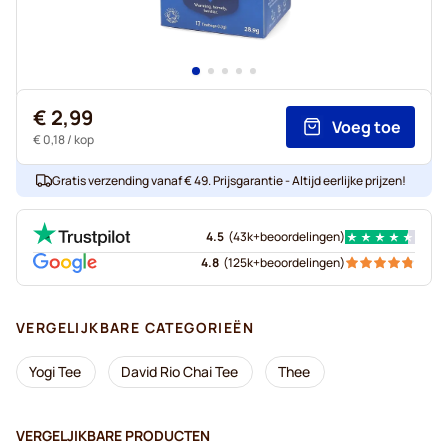
€ 2,99
Voeg toe
€ 0,18
/ kop
Gratis verzending vanaf € 49. Prijsgarantie - Altijd eerlijke prijzen!
4.5
(
43k+
beoordelingen
)
4.8
(
125k+
beoordelingen
)
VERGELIJKBARE CATEGORIEËN
Yogi Tee
David Rio Chai Tee
Thee
VERGELJIKBARE PRODUCTEN