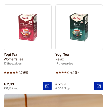
Yogi Tea
Yogi Tea
Women's Tea
Relax
17 theezakjes
17 theezakjes
4.7
(
51
)
4.4
(
5
)
€ 2,99
€ 2,99
€ 0,18
/ kop
€ 0,18
/ kop