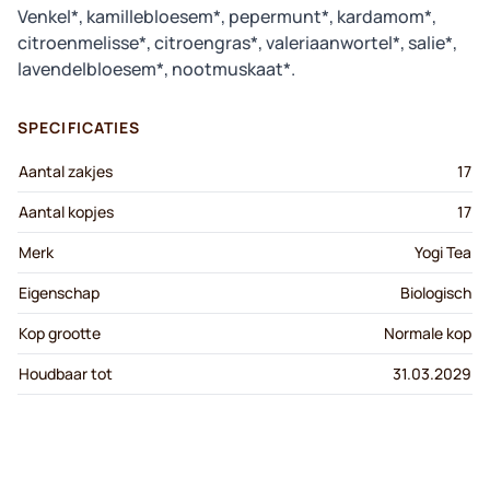
Venkel*, kamillebloesem*, pepermunt*, kardamom*,
citroenmelisse*, citroengras*, valeriaanwortel*, salie*,
lavendelbloesem*, nootmuskaat*.
SPECIFICATIES
Aantal zakjes
17
Aantal kopjes
17
Merk
Yogi Tea
Eigenschap
Biologisch
Kop grootte
Normale kop
Houdbaar tot
31.03.2029