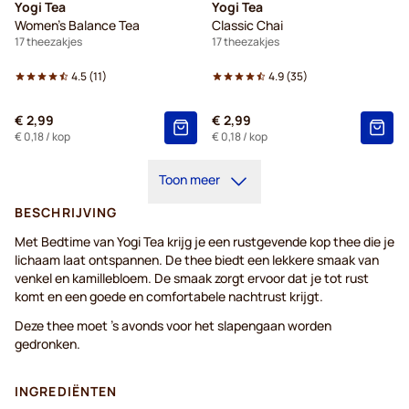
Yogi Tea
Yogi Tea
Women's Balance Tea
Classic Chai
17 theezakjes
17 theezakjes
4.5
(
11
)
4.9
(
35
)
€ 2,99
€ 2,99
€ 0,18
/ kop
€ 0,18
/ kop
Toon meer
BESCHRIJVING
Met Bedtime van Yogi Tea krijg je een rustgevende kop thee die je
lichaam laat ontspannen. De thee biedt een lekkere smaak van
venkel en kamillebloem. De smaak zorgt ervoor dat je tot rust
komt en een goede en comfortabele nachtrust krijgt.
Deze thee moet 's avonds voor het slapengaan worden
gedronken.
INGREDIËNTEN