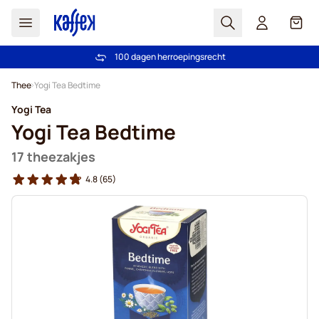
Zoek
Cart
100 dagen herroepingsrecht
Gratis vanaf € 49
Ga naar de inhoud
Thee
Yogi Tea Bedtime
Yogi Tea
Yogi Tea Bedtime
17 theezakjes
4.8
(65)