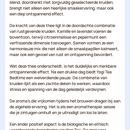
blend, doordrenkt met zorgvuldig geselecteerde kruiden,
brengt niet alleen een heerlijke smaakervaring, maar ook
een diep ontspannend effect.
De kracht van deze thee ligt in de doordachte combinatie
van rustgevende kruiden. Kamille en lavendel voeren de
boventoon, terwijl citroenmelisse en pepermunt een
verfrissende dimensie toevoegen. Samen vormen ze een
harmonieuze mix die niet alleen de smaakpapillen kalmeert,
maar ook een gevoel van rust en ontspanning bevordert.
Wat deze thee onderscheidt, is het duidelijke en merkbare
ontspannende effect. Na een drukke dag biedt Yogi Tea
Bedtime een welverdiende pauze. De combinatie van
kruiden lijkt als een zachte deken te werken, waardoor
stress en spanning van de dag geleidelijk verdwijnen.
De aroma's die vrijkomen tijdens het brouwen dragen bij aan
de algehele ervaring. Het is als een aromatherapie-sessie
die je zintuigen omhult en je uitnodigt om los te laten.
Een ander positief aspect is de biologische en ethisch
verantwoorde benadering van Yogi Tea. De zorg voor