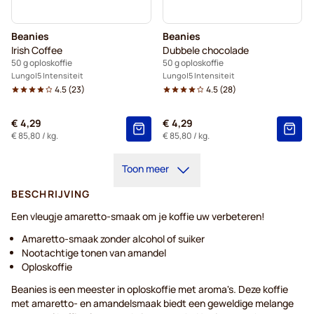
Beanies
Beanies
Irish Coffee
Dubbele chocolade
50 g oploskoffie
50 g oploskoffie
Lungo
5 Intensiteit
Lungo
5 Intensiteit
4.5
(
23
)
4.5
(
28
)
€ 4,29
€ 4,29
€ 85,80
/ kg.
€ 85,80
/ kg.
Toon meer
BESCHRIJVING
Een vleugje amaretto-smaak om je koffie uw verbeteren!
Amaretto-smaak zonder alcohol of suiker
Nootachtige tonen van amandel
Oploskoffie
Beanies is een meester in oploskoffie met aroma's. Deze koffie
met amaretto- en amandelsmaak biedt een geweldige melange