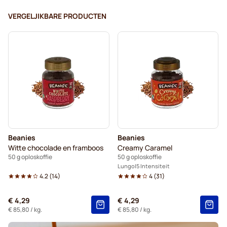
VERGELJIKBARE PRODUCTEN
Beanies
Beanies
Witte chocolade en framboos
Creamy Caramel
50 g oploskoffie
50 g oploskoffie
Lungo
5 Intensiteit
4.2
(
14
)
4
(
31
)
€ 4,29
€ 4,29
€ 85,80
/ kg.
€ 85,80
/ kg.