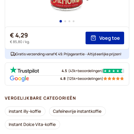
€ 4,29
Voeg toe
€ 85,80
/ kg.
Gratis verzending vanaf € 49. Prijsgarantie - Altijd eerlijke prijzen!
4.5
(
43k+
beoordelingen
)
4.8
(
125k+
beoordelingen
)
VERGELIJKBARE CATEGORIEËN
instant illy-koffie
Cafeïnevrije instantkoffie
Instant Dolce Vita-koffie